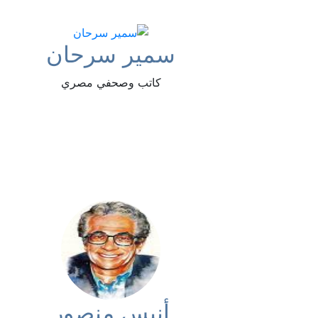
سمير سرحان
كاتب وصحفي مصري
أنيس منصور