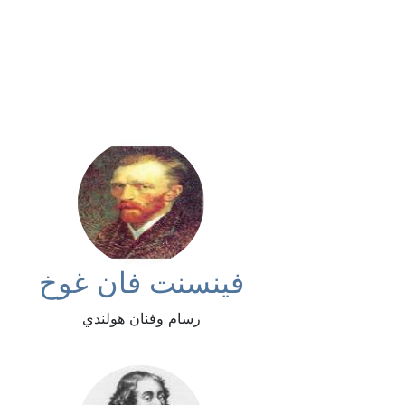
فينسنت فان غوخ
رسام وفنان هولندي