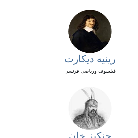
رينيه ديكارت
فيلسوف ورياضي فرنسي
جنكيز خان