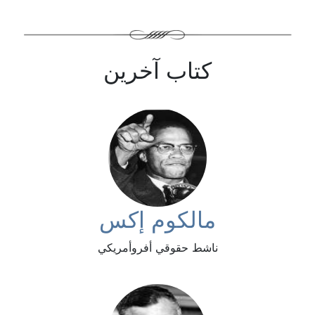
كتاب آخرين
مالكوم إكس
ناشط حقوقي أفروأمريكي