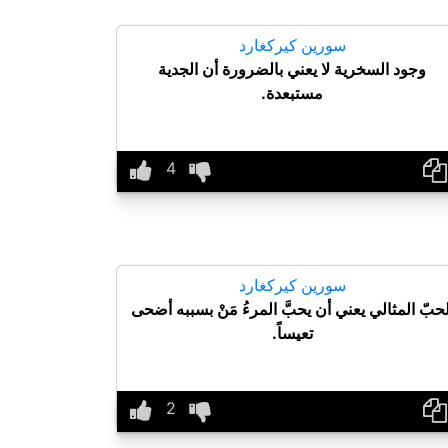
سورين كيركغارد
وجود السخرية لا يعني بالضرورة أن الجدية
مستبعدة.
سورين كيركغارد
لحبّ المثالي يعني أن يحبَّ المرءُ مَنْ بسببه أضحى
تعيساً.