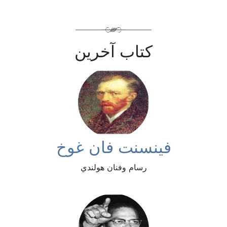
كتاب آخرين
فينسنت فان غوخ
رسام وفنان هولندي