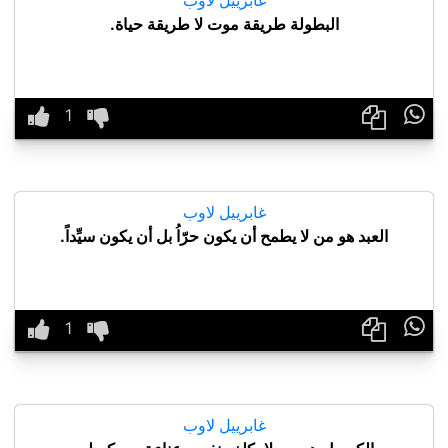
البطولة طريقة موت لا طريقة حياة.

غابرييل لاوب
العبد هو من لا يطمح أن يكون حرّاُ بل أن يكون سيِّداً.

غابرييل لاوب