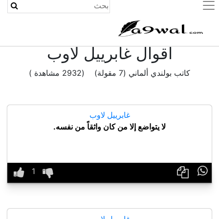
(current)
اقوال غابرييل لاوب
كاتب بولندي ألماني (7 مقولة) (2932 مشاهدة )
غابرييل لاوب
لا يتواضع إلا من كان واثقاً من نفسه.

غابرييل لاوب