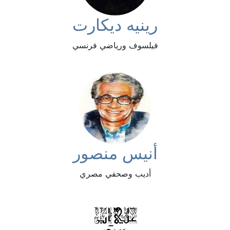
رينيه ديكارت
فيلسوف ورياضي فرنسي
أنيس منصور
أديب وصحفي مصري