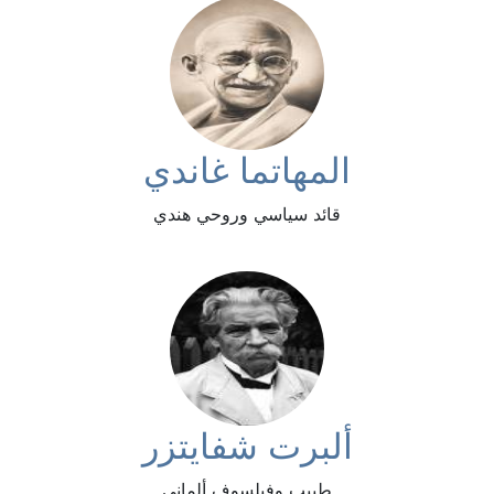
المهاتما غاندي
قائد سياسي وروحي هندي
ألبرت شفايتزر
طبيب وفيلسوف ألماني