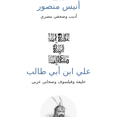
أنيس منصور
أديب وصحفي مصري
علي ابن أبي طالب
خليفة وفيلسوف وصحابي عربي