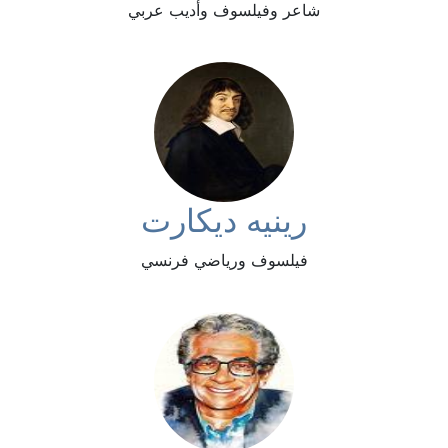
شاعر وفيلسوف وأديب عربي
رينيه ديكارت
فيلسوف ورياضي فرنسي