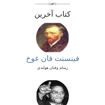
كتاب آخرين
فينسنت فان غوخ
رسام وفنان هولندي