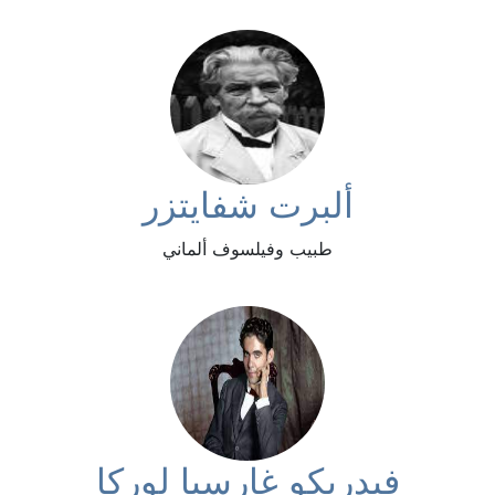
ألبرت شفايتزر
طبيب وفيلسوف ألماني
فيدريكو غارسيا لوركا