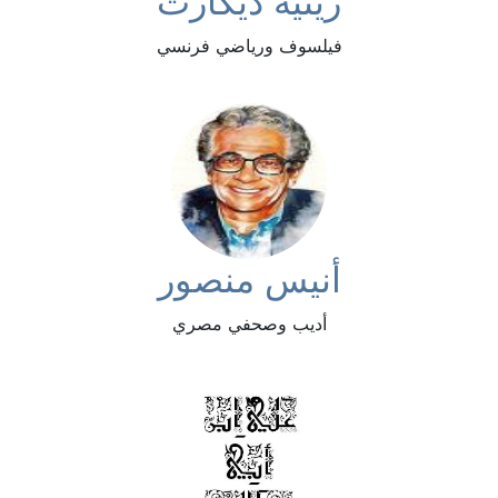
رينيه ديكارت
فيلسوف ورياضي فرنسي
أنيس منصور
أديب وصحفي مصري