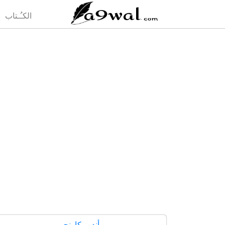
(current)
الكـُـتاب
أندرو كارنجي