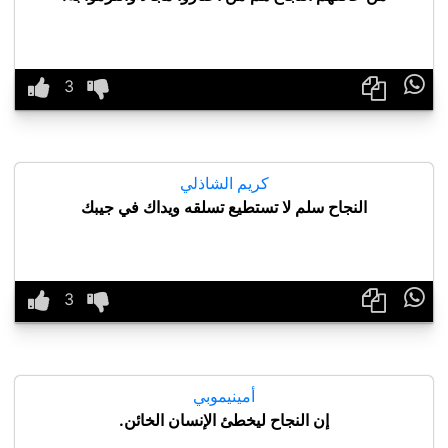

كريم الشاذلي
النجاح سلم لا تستطيع تسلقه ويداك في جيبك

أمينيموبي
إن النجاح ليخطئ الإنسان الخائن.