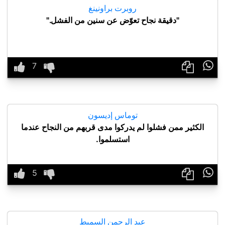
روبرت براونينغ
"دقيقة نجاح تعوّض عن سنين من الفشل."

توماس إديسون
الكثير ممن فشلوا لم يدركوا مدى قربهم من النجاح عندما
استسلموا.

عبد الرحمن السميط