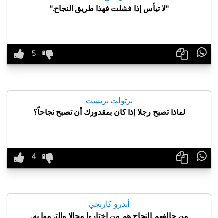
"لا تيأس إذا فشلت فهذا طريق النجاح."

برتولت بريشت
لماذا تصبح رجلا إذا كان بمقدورك أن تصبح نجاحاً؟

أندرو كارنجي
من حالفهم النجاح هم من اختاروا مجالا والتزموا به.