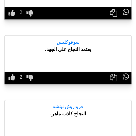

سوفوكليس
يعتمد النجاح على الجهد.

فريدريش نيتشه
النجاح كاذب ماهر.