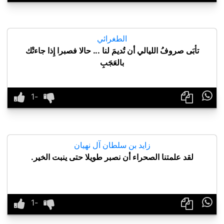
الطغرائي
تأبَى صروفُ الليالي أن تُديمَ لنا ... حالا فصبرا إِذا جاءتْك
بالعَجَبِ

زايد بن سلطان آل نهيان
لقد علمتنا الصحراء أن نصبر طويلا حتى ينبت الخير.
