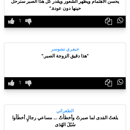
يحسن الاهتمام ويظهر الشعور ويقدر كل هذا الصبر سنرحل
حينها دون عودة."

جيفري تشوسر
"هذا دقيق الزوجة الصبر."

الطغرائي
بلغتُ المَدى لما صبرتُ وأخطأتْ ... مساعي رجالٍ أخطَأوا
سُبُلَ الهُدَى