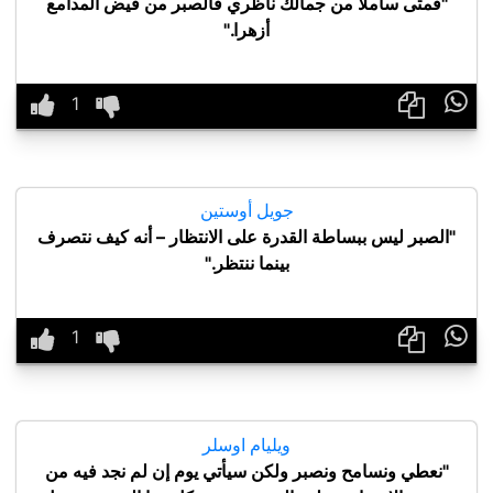
"فمتى سأملأ من جمالك ناظري فالصبر من فيض المدامع
أزهرا."

جويل أوستين
"الصبر ليس ببساطة القدرة على الانتظار – أنه كيف نتصرف
بينما ننتظر."

ويليام اوسلر
"نعطي ونسامح ونصبر ولكن سيأتي يوم إن لم نجد فيه من