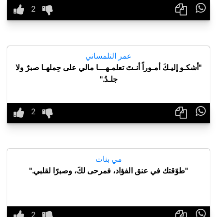

عمر التلمساني
"أشكـو إليـكَ أمـوراً أنـتَ تعلمـهـــا مالي على حِملهـا صبرٌ ولا
جلـدُ."

مي بنات
"طوّقتك في عنق الفؤاد، فمرحى لكَ، وصبرًا لقلبي."
