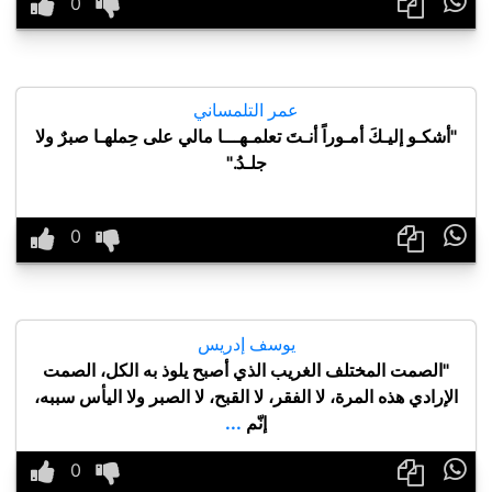

عمر التلمساني
"أشكـو إليـكَ أمـوراً أنـتَ تعلمـهـــا مالي على حِملهـا صبرٌ ولا
جلـدُ."

يوسف إدريس
"الصمت المختلف الغريب الذي أصبح يلوذ به الكل، الصمت
الإرادي هذه المرة، لا الفقر، لا القبح، لا الصبر ولا اليأس سببه،
إنّم
...
